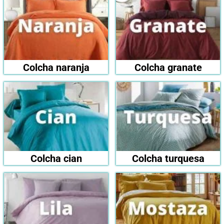
Colcha naranja
Colcha granate
Colcha cian
Colcha turquesa