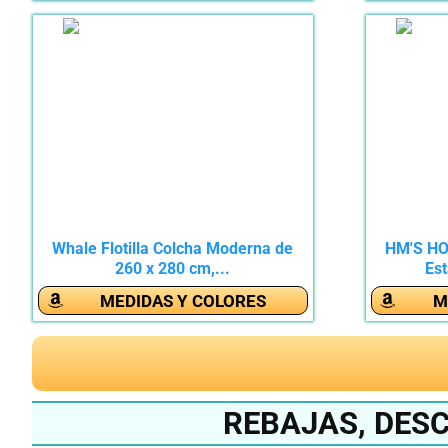
Whale Flotilla Colcha Moderna de
HM'S HO
260 x 280 cm,...
Es
MEDIDAS Y COLORES
M
REBAJAS, DES