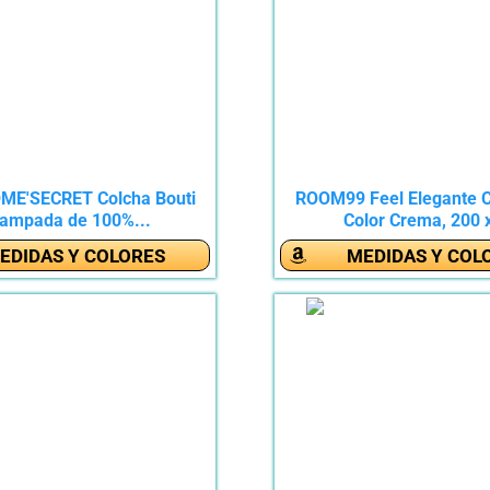
ME'SECRET Colcha Bouti
ROOM99 Feel Elegante C
tampada de 100%...
Color Crema, 200 x
EDIDAS Y COLORES
MEDIDAS Y COL