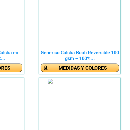
olcha en
Genérico Colcha Bouti Reversible 100
...
gsm – 100%...
ORES
MEDIDAS Y COLORES