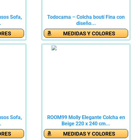
usos Sofa,
Todocama – Colcha boutí Fina con
.
diseño...
ORES
MEDIDAS Y COLORES
usos Sofa,
ROOM99 Molly Elegante Colcha en
.
Beige 220 x 240 cm...
ORES
MEDIDAS Y COLORES