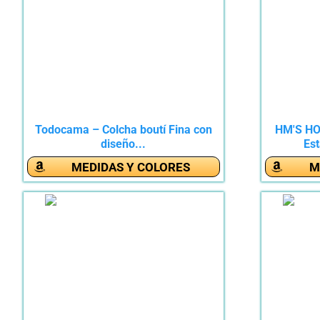
Todocama – Colcha boutí Fina con
HM'S HO
diseño...
Es
MEDIDAS Y COLORES
M