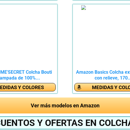
ME'SECRET Colcha Bouti
Amazon Basics Colcha ex
tampada de 100%...
con relieve, 170.
EDIDAS Y COLORES
MEDIDAS Y COL
Ver más modelos en Amazon
CUENTOS Y OFERTAS EN COLCH