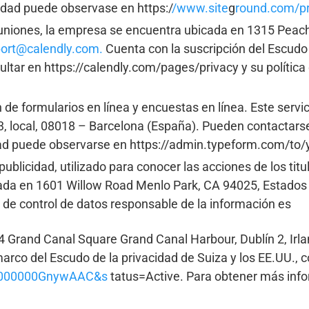
cidad puede observase en https:/
/www.site
g
round.com/pr
euniones, la empresa se encuentra ubicada en 1315 Peach
ort@calendly.com.
Cuenta con la suscripción del Escudo 
ultar en https://calendly.com/pages/privacy y su polític
 de formularios en línea y encuestas en línea. Este servi
, local, 08018 – Barcelona (España). Pueden contactarse 
idad puede observarse en https://admin.typeform.com/to/
ublicidad, utilizado para conocer las acciones de los titul
cada en 1601 Willow Road Menlo Park, CA 94025, Estados 
de control de datos responsable de la información es
4 Grand Canal Square Grand Canal Harbour, Dublín 2, Irla
 marco del Escudo de la privacidad de Suiza y los EE.UU.,
zt0000000GnywAAC&s
tatus=Active. Para obtener más infor