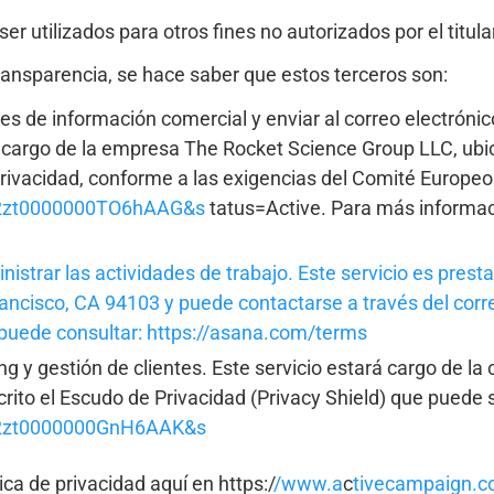
r utilizados para otros fines no autorizados por el titula
ransparencia, se hace saber que estos terceros son:
es de información comercial y enviar al correo electrónico
io a cargo de la empresa The Rocket Science Group LLC, u
vacidad, conforme a las exigencias del Comité Europeo
=a2zt0000000TO6hAAG&s
tatus=Active. Para más informaci
nistrar las actividades
de trabajo. Este servicio es prest
ancisco,
CA 94103 y puede contactarse a través del corr
d puede consultar: https://asana.com/terms
ng y gestión de clientes. Este servicio estará cargo de 
ito el Escudo de Privacidad (Privacy Shield) que puede s
=a2zt0000000GnH6AAK&s
ca de privacidad aquí en https:/
/www.a
c
tivecampaign.co