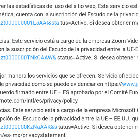
ver las estadísticas del uso del sitio web, Este servicio 
rica, cuenta con la suscripción del Escudo de la privaci
a2zt000000001L5AAI&sta
tus=Active. Si desea obtener má
cias. Este servicio está a cargo de la empresa Zoom Vid
n la suscripción del Escudo de la privacidad entre la UE
d=a2zt0000000TNkCAAW&
status=Active. Si desea obtener 
or manera los servicios que se ofrecen. Servicio ofrecid
de privacidad como se puede evidenciar en https://
www.pr
cuerdo firmado entre UE – ES aprobado por el Comité Eu
ernote.com/intl/es/privacy/policy
cias. Este servicio está a cargo de la empresa Microsof
pción del Escudo de la privacidad entre la UE – EE.UU. q
=a2zt0000000KzNaAAK&s
tatus=Active. Si desea obtener m
m/es- mx/privacystatement