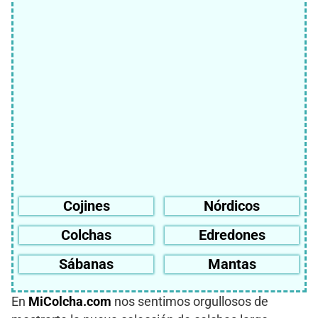
Cojines
Nórdicos
Colchas
Edredones
Sábanas
Mantas
En
MiColcha.com
nos sentimos orgullosos de