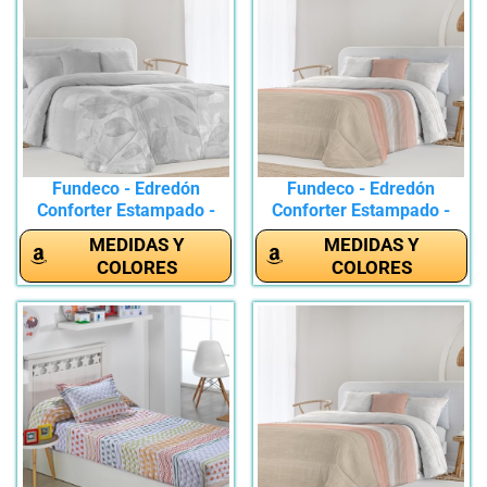
Fundeco - Edredón
Fundeco - Edredón
Conforter Estampado -
Conforter Estampado -
Colcha de...
Colcha de...
MEDIDAS Y
MEDIDAS Y
COLORES
COLORES