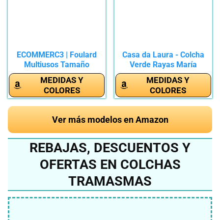
ECOMMERC3 | Foulard
Casa da Laura - Colcha
Multiusos Tamaño
Verde Rayas María
130x180 cm...
280x260...
MEDIDAS Y
MEDIDAS Y
COLORES
COLORES
Ver más modelos en Amazon
REBAJAS, DESCUENTOS Y
OFERTAS EN COLCHAS
TRAMASMAS