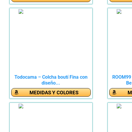
Todocama – Colcha boutí Fina con
ROOM99 M
diseño...
Be
MEDIDAS Y COLORES
M