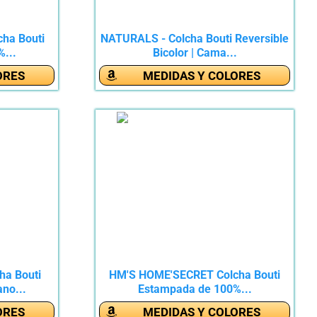
ha Bouti
NATURALS - Colcha Bouti Reversible
...
Bicolor | Cama...
ORES
MEDIDAS Y COLORES
ha Bouti
HM'S HOME'SECRET Colcha Bouti
no...
Estampada de 100%...
ORES
MEDIDAS Y COLORES