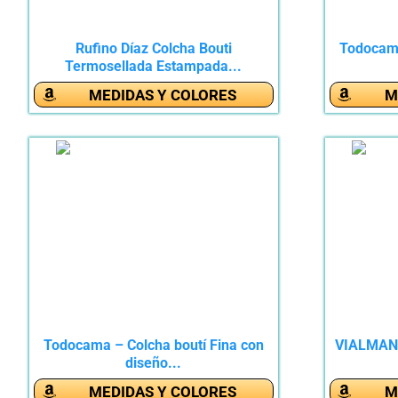
Rufino Díaz Colcha Bouti
Todocama
Termosellada Estampada...
MEDIDAS Y COLORES
M
Todocama – Colcha boutí Fina con
VIALMAN C
diseño...
MEDIDAS Y COLORES
M