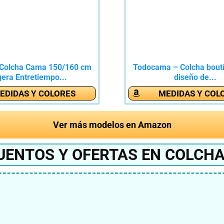
Colcha Cama 150/160 cm
Todocama – Colcha boutí
gera Entretiempo...
diseño de...
EDIDAS Y COLORES
MEDIDAS Y COL
Ver más modelos en Amazon
UENTOS Y OFERTAS EN COLCH