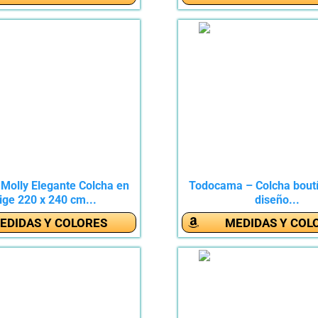
olly Elegante Colcha en
Todocama – Colcha boutí
ige 220 x 240 cm...
diseño...
EDIDAS Y COLORES
MEDIDAS Y COL