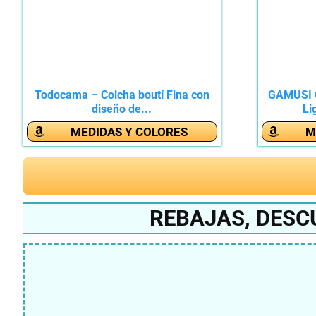
Todocama – Colcha boutí Fina con
GAMUSI 
diseño de...
Li
MEDIDAS Y COLORES
M
REBAJAS, DESC