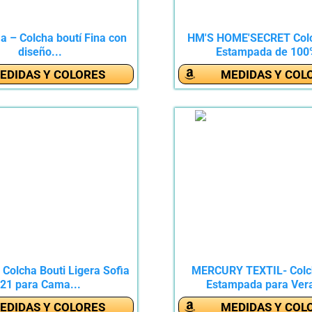
 – Colcha boutí Fina con
HM'S HOME'SECRET Colc
diseño...
Estampada de 100%
EDIDAS Y COLORES
MEDIDAS Y COL
olcha Bouti Ligera Sofia
MERCURY TEXTIL- Colc
21 para Cama...
Estampada para Vera
EDIDAS Y COLORES
MEDIDAS Y COL