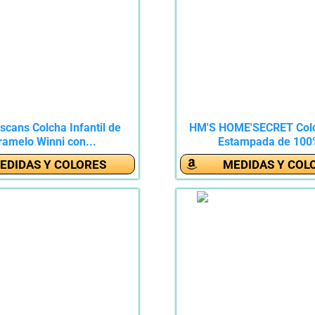
scans Colcha Infantil de
HM'S HOME'SECRET Colc
ramelo Winni con...
Estampada de 100%
EDIDAS Y COLORES
MEDIDAS Y COL