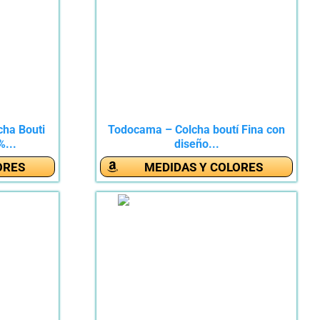
ha Bouti
Todocama – Colcha boutí Fina con
...
diseño...
ORES
MEDIDAS Y COLORES