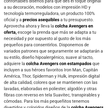
confortables diseños para que des el toque original
a su decoración, modelos con impresión HD y
tecnología termorreguladora, un producto 100%
oficial y a
precios asequibles
a tu presupuesto.
Aprovecha ahora y lleva la
colcha Avengers en
oferta,
escoge la prenda que más se adapta a tu
necesidad y por supuesto al gusto de los más
pequeños para consentirlos. Disponemos de
variados patrones que seguramente se adaptarán a
su estilo, diseño hipoalergénico, suave al tacto,
adquiere la
colcha Avengers con estampados
que
incluyen a sus héroes favoritos Iron Man, Capitán
América, Thor, Spiderman y Hulk, impresión digital
de alta calidad, colores que se mantienen con las
lavadas, elaboradas en poliester, algodón y otras
fibras con reverso en tela Suavitec, transpirables y
cómodas. Para los más pequeñitos tenemos
divertidos y coloridos diseños de la
colcha Avengers