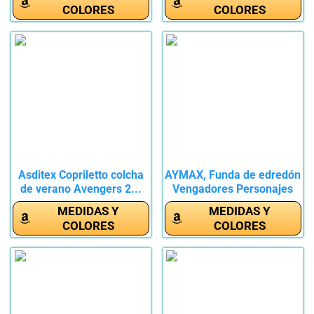
COLORES
COLORES
Asditex Copriletto colcha
AYMAX, Funda de edredón
de verano Avengers 2...
Vengadores Personajes
de...
MEDIDAS Y
MEDIDAS Y
COLORES
COLORES