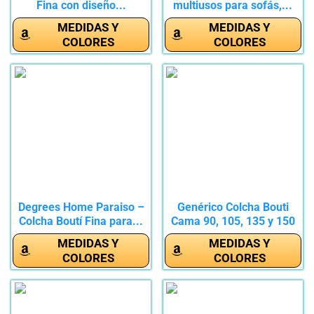
Fina con diseño...
multiusos para sofás,...
MEDIDAS Y
MEDIDAS Y
COLORES
COLORES
Degrees Home Paraiso –
Genérico Colcha Bouti
Colcha Boutí Fina para...
Cama 90, 105, 135 y 150
–...
MEDIDAS Y
MEDIDAS Y
COLORES
COLORES