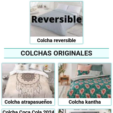
Colcha reversible
COLCHAS ORIGINALES
Colcha atrapasueños
Colcha kantha
Colcha Coca Cola 2024