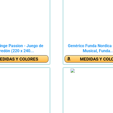
nge Passion - Juego de
Genérico Funda Nordica
redón (220 x 240...
Musical, Funda..
EDIDAS Y COLORES
MEDIDAS Y COL