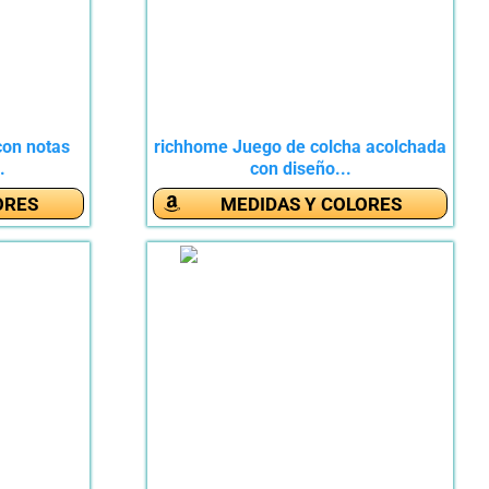
con notas
richhome Juego de colcha acolchada
.
con diseño...
ORES
MEDIDAS Y COLORES