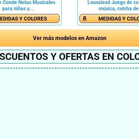
e Conde Notas Musicales
Loussiesd Juego de co
para niñas y...
música, colcha de.
EDIDAS Y COLORES
MEDIDAS Y COL
Ver más modelos en Amazon
ESCUENTOS Y OFERTAS EN COL