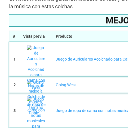
la música con estas colchas.
MEJO
#
Vista previa
Producto
1
Juego de Auriculares Acolchado para Ca
2
Going West
3
Juego de ropa de cama con notas musical