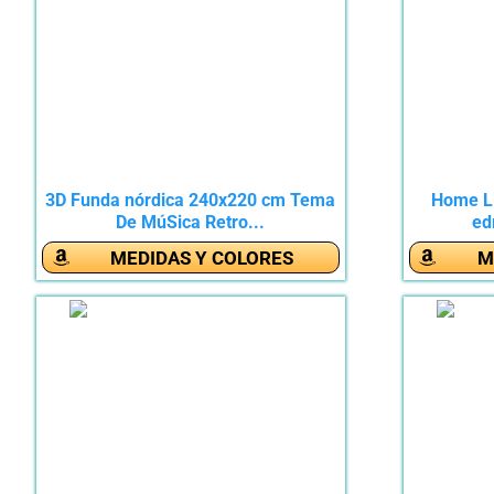
3D Funda nórdica 240x220 cm Tema
Home Li
De MúSica Retro...
ed
MEDIDAS Y COLORES
M