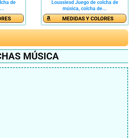
lcha de
Loussiesd Juego de colcha de
..
música, colcha de...
ORES
MEDIDAS Y COLORES
CHAS MÚSICA