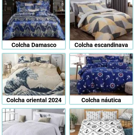
Colcha Damasco
Colcha escandinava
Colcha oriental 2024
Colcha náutica